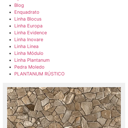
Blog
Enquadrato
Linha Blocus
Linha Europa
Linha Evidence
Linha Inovare
Linha Linea
Linha Módulo
Linha Plantanum
Pedra Moledo
PLANTANUM RÚSTICO